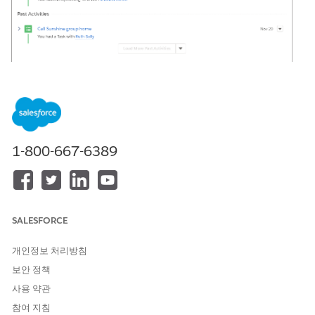
Next steps appear in this order from the top: tasks without a
due date, future tasks in chronological order to today, and
overdue tasks. Clicking
More Steps
or
More Past Activity
shows
eight more items at a time.
1-800-667-6389
Close a task by selecting its checkbox. There’s no need to
open the record, edit, and save to check a task off the list.
Click the subject or use the action menu within an activity to
open the details for viewing or editing.
SALESFORCE
이 기사를 통해 문제를 해결했습니까?
개인정보 처리방침
개선을 위한 의견을 보내주세요.
보안 정책
사용 약관
예
아니요
참여 지침