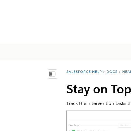
SALESFORCE HELP
DOCS
HEA
You are here:
Mostrar índice
Stay on Top
Track the intervention tasks th