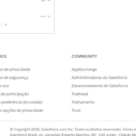
r from the top: tasks without a due date, future tasks in chr
Steps
or
More Past Activity
shows eight more items at a time
RCE
COMMUNITY
heckbox. There’s no need to open the record, edit, and save to 
 within an activity to open the details for viewing or editing
o de privacidade
AppExchange
ão de segurança
Administradores do Salesforce
e uso
Desenvolvedores do Salesforce
OBLEMA?
s de participação
Trailhead
r!
 preferência de cookies
Treinamento
s opções de privacidade
Trust
© Copyright 2026, Salesforce.com Inc. Todos os direitos reservados. Várias m
Salesforce Brasil, Av. Jornalista Roberto Marinho, 85 - 14º andar - Cidade M