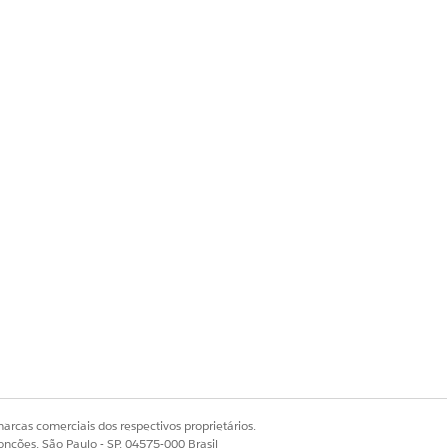
onological order to today, and
.
check a task off the list. Click the
.
Sim
Não
arcas comerciais dos respectivos proprietários.
onções, São Paulo - SP, 04575-000 Brasil