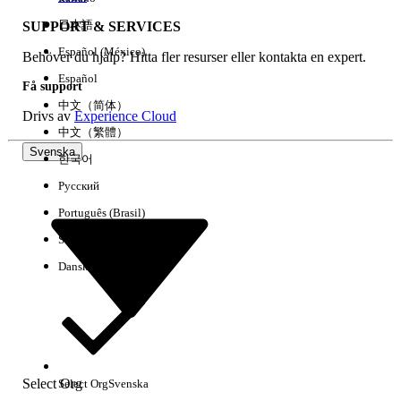
日本語
SUPPORT & SERVICES
Español (México)
Behöver du hjälp? Hitta fler resurser eller kontakta en expert.
Rensa alla
Klart
Español
Få support
中文（简体）
Drivs av
Experience Cloud
中文（繁體）
Svenska
한국어
Русский
Português (Brasil)
Suomi
Dansk
Inga resultat
Här är några söktips
Select Org
Select Org
Svenska
Kontrollera stavningen av dina nyckelord.