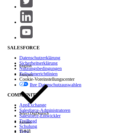
Produktbereich
Hinzufügen
Auswirkungen auf Funktionen
SALESFORCE
Datenschutzerklärung
Sicherheitserklärung
English
Nutzungsbedingungen
Teilnahmerichtlinien
Français
Cookie-Voreinstellungscenter
Ihre Datenschutzauswahlen
Edition
COMMUNITY
AppExchange
Salesforce-Administratoren
Select Org
Deutsch
Salesforce-Entwickler
Trailhead
Italiano
Erfahrung
Schulung
日本語
Trust