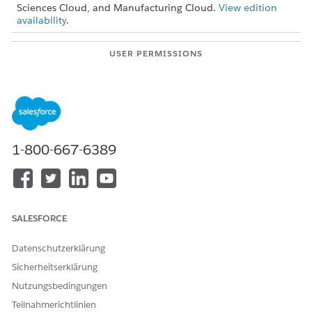
Sciences Cloud, and Manufacturing Cloud.
View edition
availability
.
USER PERMISSIONS
NEEDED
To configure stage
Stage Management Design
management:
User
To enable stage
Stage Management User
management for users:
1-800-667-6389
To start working with Stage Management, enable it in Setup.
From Setup, in the Quick Find box, enter
Stage
Management
, and then select
Stage Management
.
Turn on Stage Management.
SALESFORCE
Datenschutzerklärung
Sicherheitserklärung
KONNTEN SIE IHR PROBLEM MITHILFE DIESES ARTIKELS
Nutzungsbedingungen
LÖSEN?
Teilnahmerichtlinien
Geben Sie uns Feedback, damit wir uns verbessern können.