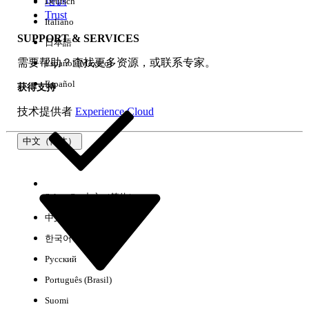
培训
Deutsch
Trust
Italiano
SUPPORT & SERVICES
日本語
全部清除
完成
需要帮助？查找更多资源，或联系专家。
Español (México)
Español
获得支持
技术提供者
Experience Cloud
中文（简体）
Select Org
中文（简体）
中文（繁体）
한국어
Русский
没有结果
Português (Brasil)
以下是一些搜索提示
Suomi