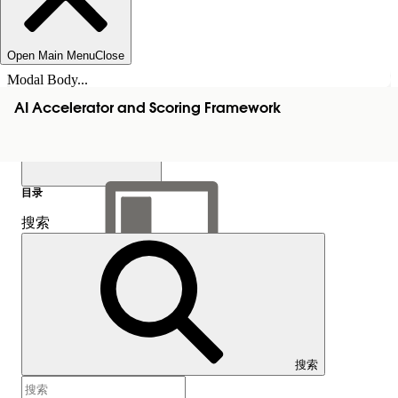
Open Main Menu
Close
Modal Body...
AI Accelerator and Scoring Framework
目录
搜索
显示目录
目录
搜索