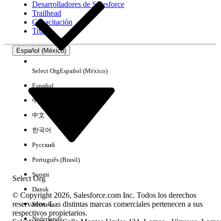
Desarrolladores de Salesforce
Trailhead
Experiencia
Capacitación
Trust
Español (México)
Borrar todo
Listo
Select Org
Español (México)
Español
中文（简体）
中文（繁體）
한국어
Русский
Português (Brasil)
Suomi
Select Org
Dansk
© Copyright 2026, Salesforce.com Inc. Todos los derechos
reservados. Las distintas marcas comerciales pertenecen a sus
Svenska
respectivos propietarios.
No hay resultados
Nederlands