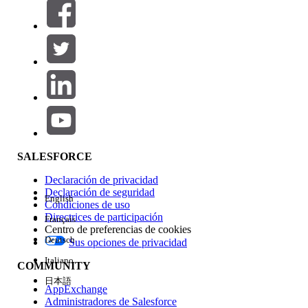
Filtros (0)
SELECCIONAR FILTROS
Agregar
Área de productos
Repercusión de función
SALESFORCE
Declaración de privacidad
Declaración de seguridad
English
Condiciones de uso
Directrices de participación
Français
Centro de preferencias de cookies
Deutsch
Sus opciones de privacidad
Edición
Italiano
COMMUNITY
日本語
AppExchange
Administradores de Salesforce