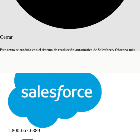
Buscar
Cerrar
Este texto se tradujo con el sistema de traducción automática de Salesforce. Obtenga más
Cambiar a inglés
Ahora no
detalles
aquí
.
Cerrar
Cerrar
1-800-667-6389