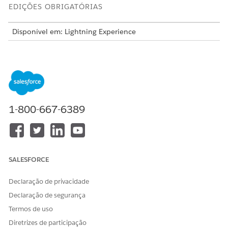
EDIÇÕES OBRIGATÓRIAS
Disponível em: Lightning Experience
Disponível em:
Professional
,
Enterprise
e
Unlimited
Editions
PERMISSÕES NECESSÁRIAS AO USUÁRIO
Para enviar uma solicitação
Tempo de execução do
1-800-667-6389
de atualização de endereço
OmniStudio para
no Portal do cliente de
Comunidades
Serviços financeiros:
E
Serviços financeiros para
SALESFORCE
Comunidade de clientes
OU
Declaração de privacidade
Declaração de segurança
Login em Serviços
financeiros para
Termos de uso
Comunidade de clientes
Diretrizes de participação