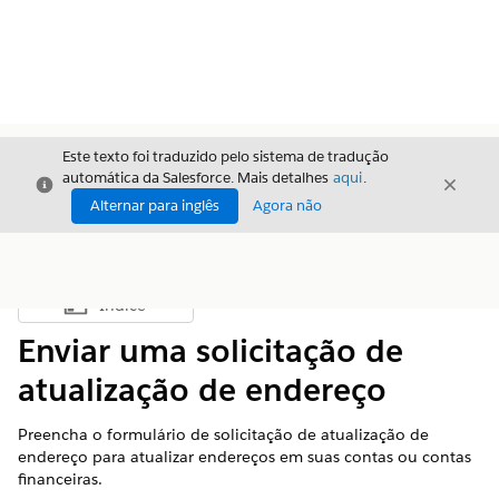
Este texto foi traduzido pelo sistema de tradução
automática da Salesforce. Mais detalhes
aqui
.
Fechar
Fecha
Fechar
Alternar para inglês
Agora não
Índice
Mostrar índice
Enviar uma solicitação de
atualização de endereço
Preencha o formulário de solicitação de atualização de
endereço para atualizar endereços em suas contas ou contas
financeiras.