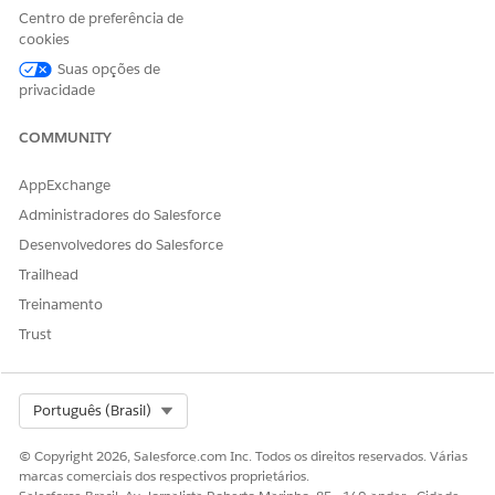
OU
Centro de preferência de
cookies
Serviços financeiros para
Comunidade de clientes
Suas opções de
privacidade
Plus
OU
COMMUNITY
Login em Serviços
financeiros para
AppExchange
Comunidade de clientes
Administradores do Salesforce
Plus
Desenvolvedores do Salesforce
Faça login no Portal de clientes de Serviços financeiros.
Trailhead
Localize e selecione a página ou ação de atualização de
Treinamento
endereço no portal.
Trust
Preencha o formulário de solicitação com seu novo
endereço e clique em
Avançar
.
Selecione os registros a serem atualizados com o novo
Select Org
Português (Brasil)
endereço e clique em
Avançar
.
© Copyright 2026, Salesforce.com Inc. Todos os direitos reservados. Várias
marcas comerciais dos respectivos proprietários.