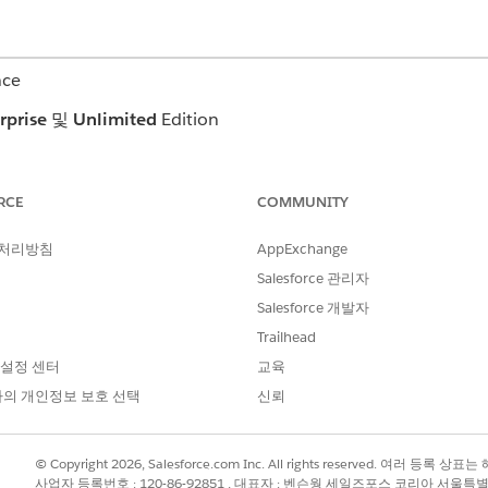
nce
rprise
및
Unlimited
Edition
필요한 사용자 권한
RCE
COMMUNITY
:
설문 조사에 대한 읽기
 처리방침
AppExchange
AND
Salesforce 관리자
설문 조사 초대 만들기 및 
Salesforce 개발자
 포함된 쉼표로 구분된 템플릿 파일을 만듭니다.
Trailhead
 데이터를 복사하여 스프레드시트 앱에 붙여넣을 수 있습니다.
 설정 센터
교육
의 개인정보 보호 선택
신뢰
MASTERLABEL
보낸 사람 이메일 주소
제목
예
example@example.com
귀하를 위한 
© Copyright 2026, Salesforce.com Inc. All rights reserved. 여러 등
사업자 등록번호 : 120-86-92851 , 대표자 : 벤슨웡 세일즈포스 코리아 서울특