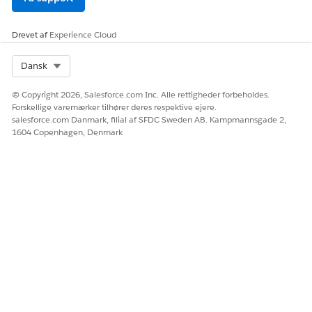
Drevet af
Experience Cloud
LØSTE DENNE ARTIKEL DIT PROBLEM?
Select Org
Dansk
Giv os besked, så vi kan forbedre os!
Ja
Nej
© Copyright 2026, Salesforce.com Inc. Alle rettigheder forbeholdes.
Forskellige varemærker tilhører deres respektive ejere.
salesforce.com Danmark, filial af SFDC Sweden AB. Kampmannsgade 2,
1604 Copenhagen, Denmark