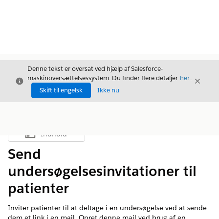
Denne tekst er oversat ved hjælp af Salesforce-
maskinoversættelsessystem. Du finder flere detaljer
her
.
Luk
Luk
Luk
Skift til engelsk
Ikke nu
Indhold
Vis indholdsfortegnelse
Send
undersøgelsesinvitationer til
patienter
Inviter patienter til at deltage i en undersøgelse ved at sende
dem et link i en mail. Opret denne mail ved brug af en