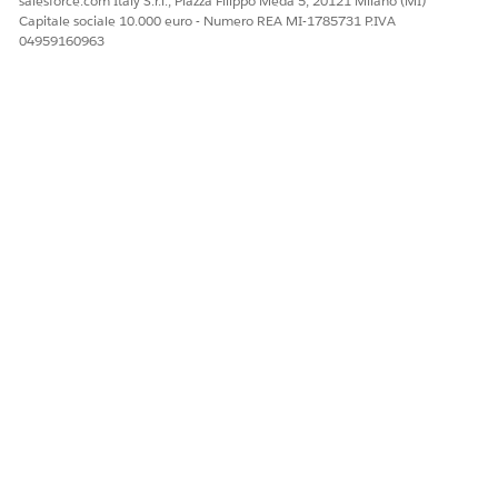
salesforce.com Italy S.r.l., Piazza Filippo Meda 5, 20121 Milano (MI)
Capitale sociale 10.000 euro - Numero REA MI-1785731 P.IVA
04959160963
QUESTO ARTICOLO HA RISOLTO IL PROBLEMA?
Facci sapere, così possiamo migliorare!
Sì
No