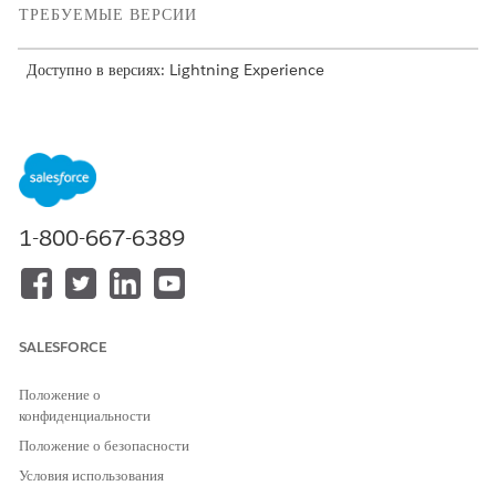
ТРЕБУЕМЫЕ ВЕРСИИ
Доступно в версиях: Lightning Experience
Доступно в версиях:
Enterprise
и
Unlimited
с Health Cloud
НЕОБХОДИМЫЕ ПОЛНОМОЧИЯ ПОЛЬЗОВАТЕЛЯ
Для просмотра настройки и
Чтение, создание,
конфигурации для опросов:
редактирование и удаление для
1-800-667-6389
опросов, приглашений на
опрос, ответов на опрос и тем
опросов
Чтобы предоставить конечным
Чтение для опросов,
пользователям возможность
приглашений на опрос
SALESFORCE
чтения опросов и ответов на
И
них:
Положение о
Чтение и создание для ответов
конфиденциальности
на опрос
Положение о безопасности
В меню «Настройка» найдите нужный набор полномочий
Условия использования
администратора, введя строку «
» в поле
Наборы полномочий