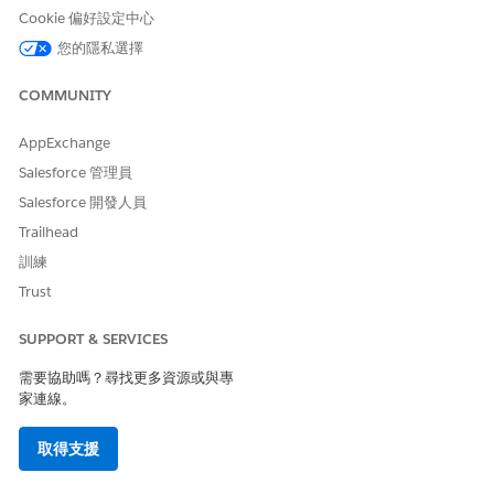
Cookie 偏好設定中心
接下來,讓使用者能夠讀取和回應調查。在「病患」索引標籤中,
您的隱私選擇
按一下
照護計畫
|
照護小組
|
新增成員至社群
在「連絡人」頁面的「
變更記錄類型
」下,按一下「
啟用客戶使
COMMUNITY
用者
」。針對設定檔選取「Customer Community Plus」。
將這些權限指派給 Customer Community Plus 設定檔:
AppExchange
調查物件的讀取權限。
「調查邀請」物件的「讀取」權限。
Salesforce 管理員
「調查回應」物件的「建立」、「讀取」和「更新」。
Salesforce 開發人員
Trailhead
訓練
此文章是否解決您的問題？
Trust
請讓我們知道，以便我們改進！
SUPPORT & SERVICES
是
否
需要協助嗎？尋找更多資源或與專
家連線。
取得支援