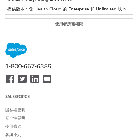
提供版本：含 Health Cloud 的
Enterprise
和
Unlimited
版本
使用者所需權限
若要檢視調查的「設定和組
對調查、調查邀請、調查回應
態」:
和調查主題的「讀取」、「建
立」、「編輯」和「刪除」權
限
若要讓使用者能夠讀取和回應
調查、調查邀請的「讀取」權
1-800-667-6389
調查:
限
和
對調查回應的「讀取」和「建
立」權限
SALESFORCE
進入「設定」,在「
方塊中輸入「
」,然後選取
快速尋找」
權限集
隱私權聲明
「
權限集
」,以尋找您要編輯的管理員權限集。
將這些權限指派給管理調查的設定檔
安全性聲明
調查物件的讀取權限。
使用條款
「調查邀請」物件的「讀取」、「建立」、「編輯」和「刪
參與原則
除」。