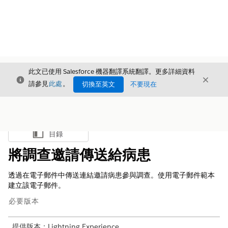
此文已使用 Salesforce 機器翻譯系統翻譯。更多詳細資料
結束
結束
結束
請參見
此處
。
切換至英文
不要現在
目錄
顯示目錄
將調查邀請傳送給病患
透過在電子郵件中傳送連結邀請病患參與調查。使用電子郵件範本
建立該電子郵件。
必要版本
提供版本：Lightning Experience