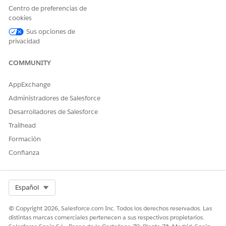
duplicado, otorgue al conjunto de permisos de
Centro de preferencias de
administrador la capacidad de crear y distribuir
cookies
evaluaciones.
Sus opciones de
Encuestas
: Leer
privacidad
Invitaciones a encuestas
: Leer, crear, modificar,
eliminar
COMMUNITY
Respuestas de encuestas
: Sin acceso
AppExchange
Guarde sus cambios.
Asegúrese de asignar el conjunto de permisos duplicado a
Administradores de Salesforce
sus usuarios.
Desarrolladores de Salesforce
Trailhead
Formación
¿RESOLVIÓ ESTE ARTÍCULO SU PROBLEMA?
Confianza
¡Háganos saber cómo podemos mejorar!
Sí
No
Select Org
Español
© Copyright 2026, Salesforce.com Inc. Todos los derechos reservados. Las
distintas marcas comerciales pertenecen a sus respectivos propietarios.