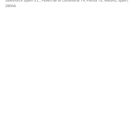
Salesforce Spain S.L., Paseo de la Castellana 79, Planta 7ª, Madrid, Spain,
28046