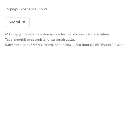
Tarjoaja
Experience Cloud
Select Org
Suomi
© Copyright 2026, Salesforce.com Inc. Kaikki oikeudet pidätetään.
Tavaramerkit ovat omistajiensa omaisuutta.
Salesforce.com EMEA Limited, Keilaranta 1, 3rd floor 02150 Espoo Finland