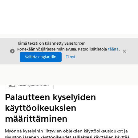
Tämä teksti on käännetty Salesforcen
konekäännösjärjestelmän avulla. Katso lisätietoja
täältä
.
Sulje
Sulje
Sulje
Vaihda englantiin
Ei nyt
Sisällysluettelo
Näytä sisällysluettelo
Palautteen kyselyiden
käyttöoikeuksien
määrittäminen
Myönnä kyselyihin liittyvien objektien käyttöoikeusjoukot ja
sivuston jäsenen käyttöoikeudet salliaksesi käyttäjien käyttää