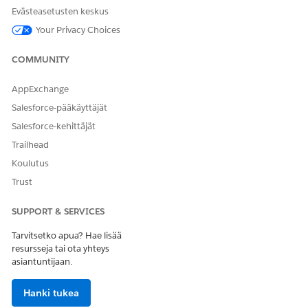
Myönnä kloonatun käyttöoikeusjoukon
objektiasetuksista
Evästeasetusten keskus
pääkäyttäjälle oikeus luoda ja jakaa arviointeja.
Your Privacy Choices
Kyselyt
: Lukuoikeus
Kyselykutsut
: Luku, luonti, muokkaus, poisto
Kyselyn vastaukset
: Ei käyttöoikeutta
COMMUNITY
Tallenna muutoksesi.
AppExchange
Muista kohdistaa kloonattu käyttöoikeusjoukko
Salesforce-pääkäyttäjät
käyttäjillesi.
Salesforce-kehittäjät
Trailhead
Koulutus
RATKAISIKO TÄMÄ ARTIKKELI ONGELMASI?
Trust
Anna palautetta, jotta voimme kehittyä!
Kyllä
Ei
SUPPORT & SERVICES
Tarvitsetko apua? Hae lisää
resursseja tai ota yhteys
asiantuntijaan.
Hanki tukea