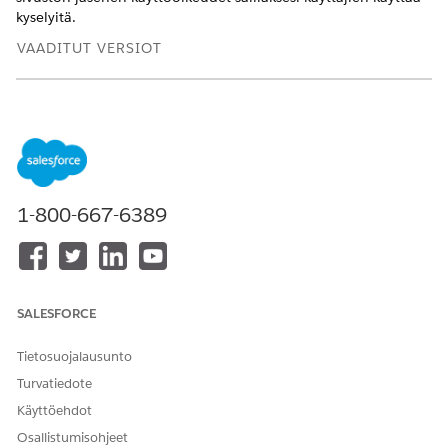
kyselyitä.
VAADITUT VERSIOT
Käytettävissä: Lightning Experiencessa
Käytettävissä: Health Cloudin
Enterprise
- ja
Unlimited
Edition
-versiot
TARVITTAVAT KÄYTTÖOIKEUDET
1-800-667-6389
Kyselyiden määrittäminen:
Kyselyiden, kyselykutsujen,
kyselyiden vastausten ja
kyselyiden aiheiden luku-,
luonti-, muokkaus- ja poisto-
oikeudet
SALESFORCE
Löydät toimitettujen käyttöoikeusjoukkojen luettelon
Tietosuojalausunto
kirjoittamalla
ja
pikahaku-kenttään
Käyttöoikeusjoukot
Turvatiedote
valitsemalla sitten
Käyttöoikeusjoukot
.
Kloonaa
Health Cloud Admin
ja anna kloonatulle
Käyttöehdot
käyttöoikeusjoukolle uusi nimi.
Osallistumisohjeet