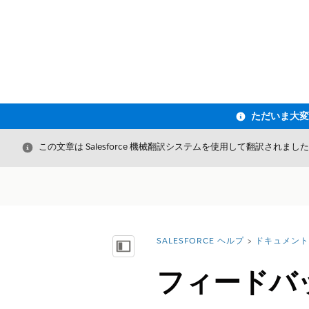
閉じる
この文章は Salesforce 機械翻訳システムを使用して翻訳されまし
SALESFORCE ヘルプ
ドキュメント
詳細情報:
目次を表示
フィードバ