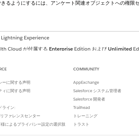
できるようにするには、アンケート関連オブジェクトへの権限
ning Experience
th Cloud が付属する
Enterprise
Edition および
Unlimited
Ed
必要なユーザー権限
RCE
COMMUNITY
アンケート、アンケートへの
件名に対する「参照」、「作
シーに関する声明
AppExchange
権
ティに関する声明
Salesforce システム管理者
Salesforce 開発者
を検索するには、[
ボックスに「
と入力し、
クイック検索]
権限セット」
し、コピーした権限セットの新しい名前を入力します。
ドライン:
Trailhead
ジェクト設定]
で、評価を作成および配布する権限を管理者権限セット
e プリファレンスセンター
トレーニング
客様によるプライバシー設定の選択肢
トラスト
照、作成、編集、削除
セス権なし