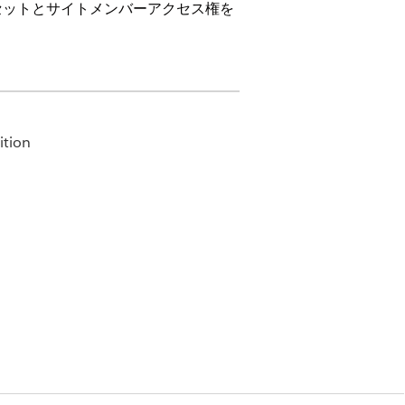
セットとサイトメンバーアクセス権を
ition
招待、アンケートへの回答、アンケートの
成」、「編集」、および「削除」アクセス
[
権限セット]
を選択します。
に付与します。