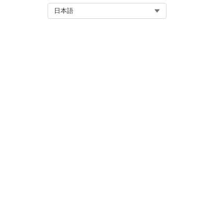
変更を保存します。
Select Org
日本語
コピーした権限セットをユーザ
この記事で問題は解決されましたか
ご意見をお待ちしております。