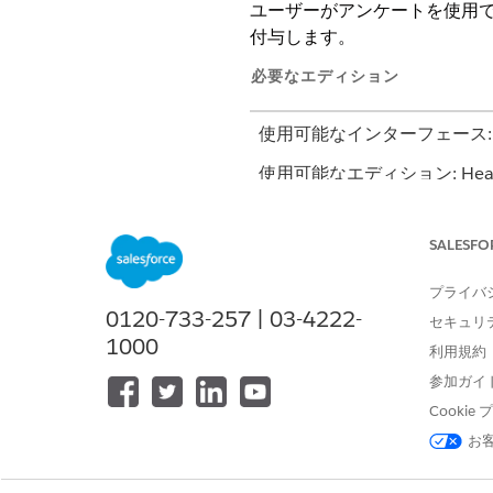
ユーザーがアンケートを使用
付与します。
必要なエディション
使用可能なインターフェース: Light
使用可能なエディション: Heal
SALESFO
アンケートを設定する
プライバ
0120-733-257 | 03-4222-
セキュリ
1000
利用規約
配信された権限セットのリスト
Health Cloud管理者
をコピー
参加ガイ
コピーした権限セットの [
オブ
Cooki
アンケート
: 参照
お
アンケートへの
招待: 参
アンケートへの
回答: アク