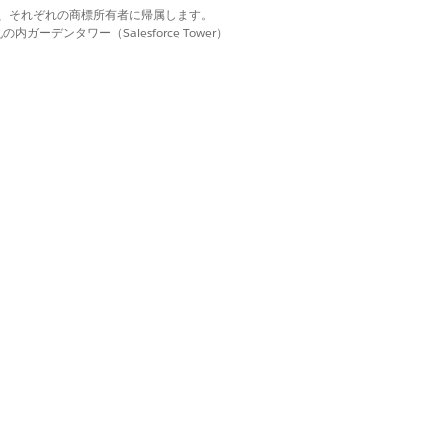
d. それぞれの商標は、それぞれの商標所有者に帰属します。
ーデンタワー（Salesforce Tower）
はい
いいえ