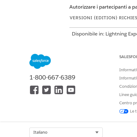
Autorizzare i partecipanti a p
VERSIONI (EDITION) RICHIE
Disponibile in: Lightning Ex
Disponibile in:
Enterprise Ed
SALESFO
Informativ
Per configurare Sondaggi:
1-800-667-6389
Informati
Condizioni
Per consentire agli utenti finali
Linee gui
Centro pr
Le t
Select Org
Italiano