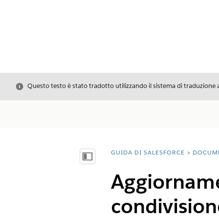
Chiudi
Questo testo è stato tradotto utilizzando il sistema di traduzione 
GUIDA DI SALESFORCE
DOCUM
Ti trovi qui:
Mostra sommario
Aggiorname
condivision