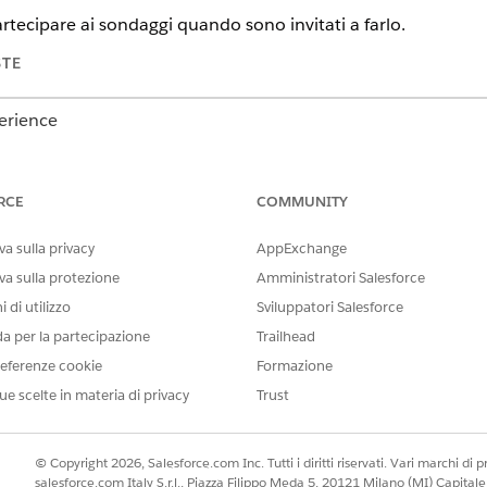
artecipare ai sondaggi quando sono invitati a farlo.
STE
perience
ition
e
Unlimited Edition
con Health Cloud
RCE
COMMUNITY
AUTORIZZAZIONI UTENTE RICHIESTE
a sulla privacy
AppExchange
Lettura, Crea, Modifica ed El
sondaggio, Risposte al sond
va sulla protezione
Amministratori Salesforce
 di utilizzo
Sviluppatori Salesforce
 di leggere e rispondere ai sondaggi:
Customer Community + li
da per la partecipazione
Trailhead
E
eferenze cookie
Formazione
Lettura per gli inviti al so
ue scelte in materia di privacy
Trust
E
© Copyright 2026, Salesforce.com Inc. Tutti i diritti riservati. Vari marchi di pro
Lettura e Crea per le risp
salesforce.com Italy S.r.l., Piazza Filippo Meda 5, 20121 Milano (MI) Capit