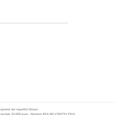
imina per Sondaggi, Inviti al
aggio e Oggetti sondaggio
cenza
ndaggio
prietà dei rispettivi titolari.
oste al sondaggio
ale sociale 10.000 euro - Numero REA MI-1785731 P.IVA