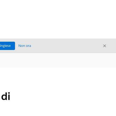
Chiud
'inglese
Non ora
Chiudi
di