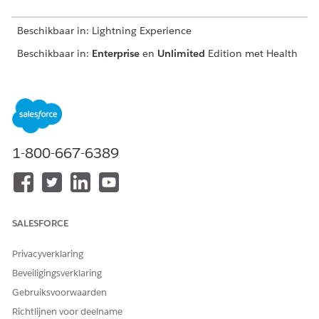
Beschikbaar in: Lightning Experience
Beschikbaar in:
Enterprise
en
Unlimited
Edition met Health
Cloud
BENODIGDE GEBRUIKERSMACHTIGINGEN
Enquêtes configureren:
Lezen, Maken, Bewerken en
Verwijderen voor Enquêtes,
1-800-667-6389
Enquête-uitnodigingen,
Enquêteresponsen en
Enquêteonderwerpen
Eindgebruikers de
Customer Community +
mogelijkheid geven om
licentie
SALESFORCE
enquêtes te lezen en erop te
AND
reageren:
Privacyverklaring
Lezen voor uitnodigingen
Beveiligingsverklaring
voor enquêtes
Gebruiksvoorwaarden
AND
Richtlijnen voor deelname