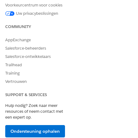
Lezen en Maken voor
Voorkeurcentrum voor cookies
Enquêteresponsen
Uw privacybeslissingen
Geef vanuit Set-up
op in het
Instellingen voor delen
COMMUNITY
vak
Snel zoeken
en selecteer vervolgens
Instellingen voor
delen
.
AppExchange
Configureer de instellingen voor delen voor enquêtes en
uitnodigingen voor enquêtes.
Salesforce-beheerders
INSTELLINGEN
STANDAARD
BESCHRIJVING
Salesforce-ontwikkelaars
INTERNE
Trailhead
RECORDTOEGAN
G
Training
Vertrouwen
Enquête
Privé
Alleen
deelnemers met
een koppeling
SUPPORT & SERVICES
naar de enquête
hebben er
Hulp nodig? Zoek naar meer
toegang toe.
resources of neem contact met
een expert op.
Uitnodiging voor
Privé
Alleen
enquête
deelnemers met
Ondersteuning ophalen
een uitnodiging
voor een