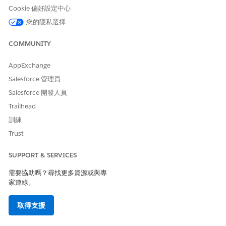
Cookie 偏好設定中心
調查
專用
只有具有調查連結
您的隱私選擇
的參與者可以存取
調查。
COMMUNITY
調查邀請
專用
只有具有調查邀請
的參與者可以開啟
AppExchange
調查。
Salesforce 管理員
Salesforce 開發人員
如果參與者尚未是 Health Cloud 網站的成員,請新增參與者。
外部使用者只能從網站內檢視 Health Cloud 調查。
Trailhead
若要將參與者新增至網站,請開啟其照護計畫,然後選取「照
訓練
護小組」索引標籤,然後選取「
新增照護小組成員
」。
Trust
輸入參與者的名稱和角色,然後選取「
將成員新增至社群
」。
在「連絡人」頁面的動作功能表中,選取「
檢視客戶使用
SUPPORT & SERVICES
者」
。確定設定檔為 Customer Community Plus 使用者。
指派「
調查
」和「
調查邀請」
的「讀取」權限。
需要協助嗎？尋找更多資源或與專
指派「
調查回應」
的「建立」、「讀取」和「更新」權限。
家連線。
取得支援
此文章是否解決您的問題？