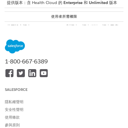
提供版本：含 Health Cloud 的
Enterprise
和
Unlimited
版本
使用者所需權限
若要設定調查:
對調查、調查邀請、調查回應
和調查主題的「讀取」、「建
立」、「編輯」和「刪除」權
限
若要讓使用者能夠讀取和回應
Customer Community + 授權
調查:
1-800-667-6389
和
對調查邀請的「讀取」權限
和
SALESFORCE
對調查回應的「讀取」和「建
立」權限
隱私權聲明
進入「設定」，在「
」方塊中輸入
共用設定
，然後選取
快速尋找
安全性聲明
「
共用設定
」。
使用條款
設定調查與調查邀請的共用設定。
參與原則
設定
預設內部存取權
描述