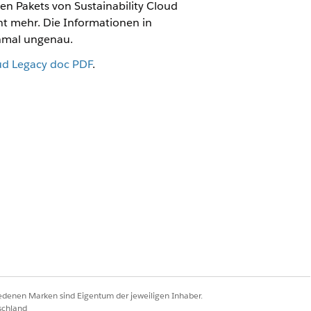
ten Pakets von Sustainability Cloud
ht mehr. Die Informationen in
chmal ungenau.
oud Legacy doc PDF
.
Ja
Nein
iedenen Marken sind Eigentum der jeweiligen Inhaber.
schland