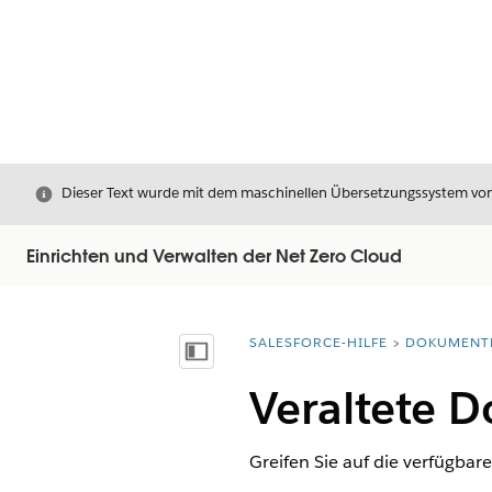
Schließen
Dieser Text wurde mit dem maschinellen Übersetzungssystem von S
Einrichten und Verwalten der Net Zero Cloud
SALESFORCE-HILFE
DOKUMENT
Sie befinden sich hier:
Inhalt anzeigen
Veraltete D
Greifen Sie auf die verfügbar