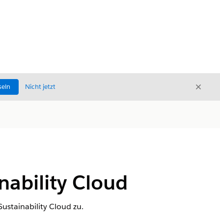
Schli
seln
Nicht jetzt
Schließ
nability Cloud
ustainability Cloud zu.