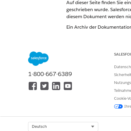
Auf dieser Seite finden Sie e
geschrieben wurde. Salesforc
diesem Dokument werden nich
Ein Archiv der Dokumentation 
KONNTEN SIE IHR PROBLEM MITH
SALESFO
Geben Sie uns Feedback, damit w
Datensch
1-800-667-6389
Sicherhei
Nutzungs
Teilnahme
Cookie-Vo
Ihr
Select Org
Deutsch