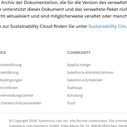
in Archiv der Dokumentation, die für die Version des verwalte
e unterstützt dieses Dokument und das verwaltete Paket nic
t aktualisiert und sind möglicherweise veraltet oder man
zur Sustainability Cloud finden Sie unter
Sustainability Cl
ILFE DIESES ARTIKELS LÖSEN?
RCE
COMMUNITY
ir uns verbessern können.
utzerklärung
AppExchange
tserklärung
Salesforce-Administratoren
bedingungen
Salesforce-Entwickler
richtlinien
Trailhead
reinstellungscenter
Schulung
e Datenschutzauswahlen
Trust
© Copyright 2026, Salesforce.com Inc. Alle Rechte vorbehalten. Die versch
Salesforce.com Germany GmbH, Erika-Mann-Str. 31, 80636 München, Deut