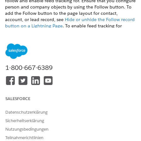
follow and enable feed tracking for. Ensure that you configure
person and company objects by using the Follow button. To
add the Follow button to the page layout for contact,
account, or lead record, see
Hide or unhide the Follow record
button on a Lightning Page
. To enable feed tracking for
objects and records, see
Customize Chatter Feed Tracking
.
To add the Einstein Relationship Insights Digest component
to the home Page:
From the settings menu for the home page, click
Edit
Page
.
1-800-667-6389
Drag the Einstein Relationship Insights Digest component
onto the home page.
Save your changes.
SALESFORCE
KONNTEN SIE IHR PROBLEM MITHILFE DIESES ARTIKELS
Datenschutzerklärung
LÖSEN?
Sicherheitserklärung
Geben Sie uns Feedback, damit wir uns verbessern können.
Nutzungsbedingungen
Teilnahmerichtlinien
Ja
Nein