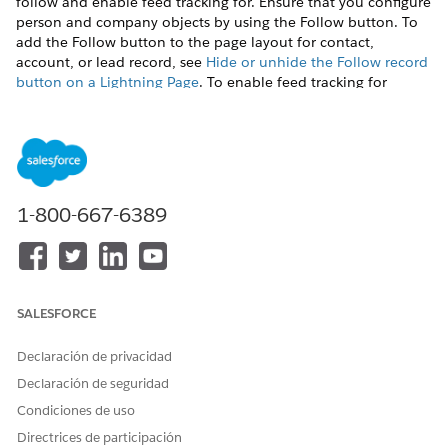
follow and enable feed tracking for. Ensure that you configure
person and company objects by using the Follow button. To
add the Follow button to the page layout for contact,
account, or lead record, see
Hide or unhide the Follow record
button on a Lightning Page
. To enable feed tracking for
objects and records, see
Customize Chatter Feed Tracking
.
To add the Einstein Relationship Insights Digest component
to the home Page:
From the settings menu for the home page, click
Edit
Page
.
1-800-667-6389
Drag the Einstein Relationship Insights Digest component
onto the home page.
Save your changes.
SALESFORCE
¿RESOLVIÓ ESTE ARTÍCULO SU PROBLEMA?
Declaración de privacidad
¡Háganos saber cómo podemos mejorar!
Declaración de seguridad
Condiciones de uso
Sí
No
Directrices de participación