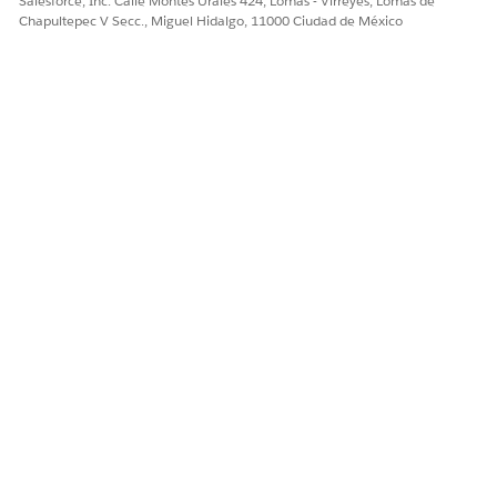
Salesforce, Inc. Calle Montes Urales 424, Lomas - Virreyes, Lomas de
Chapultepec V Secc., Miguel Hidalgo, 11000 Ciudad de México