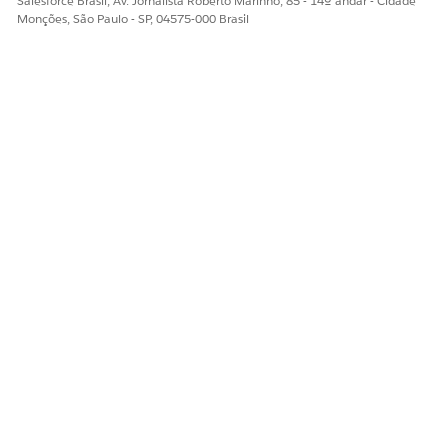
Salesforce Brasil, Av. Jornalista Roberto Marinho, 85 - 14º andar - Cidade
Monções, São Paulo - SP, 04575-000 Brasil