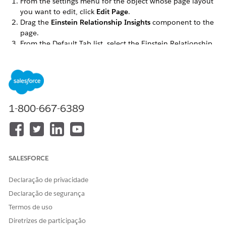
From the settings menu for the object whose page layout
you want to edit, click
Edit Page
.
Drag the
Einstein Relationship Insights
component to the
page.
From the Default Tab list, select the Einstein Relationship
Insights component.
Save your changes.
SEE ALSO
Customize Chatter Feed Tracking
1-800-667-6389
ESTE ARTIGO RESOLVEU SEU PROBLEMA?
Diga-nos para podermos melhorar!
SALESFORCE
Sim
Não
Declaração de privacidade
Declaração de segurança
Termos de uso
Diretrizes de participação