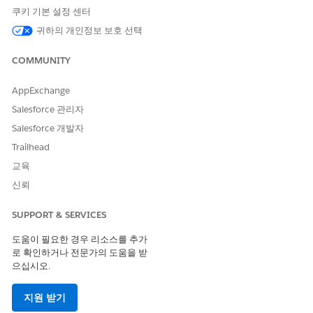
쿠키 기본 설정 센터
Message Token
, and then select
Expression Set Message
Token
.
귀하의 개인정보 보호 선택
Click
New Expression Set Message Token.
Enter a name for the token.
COMMUNITY
AppExchange
Salesforce 관리자
Salesforce 개발자
Enter a unique name that begins with a letter and
TIP
Trailhead
doesn’t contain spaces, special characters, or
교육
consecutive underscores.
신뢰
Enter a label.
SUPPORT & SERVICES
Enter a description.
Save the expression set message token.
도움이 필요한 경우 리소스를 추가
로 확인하거나 전문가의 도움을 받
SEE ALSO
으십시오.
Salesforce Help
: Create an Explainability Message Template
지원 받기
Salesforce Help
: Show Rule Explanations to Users