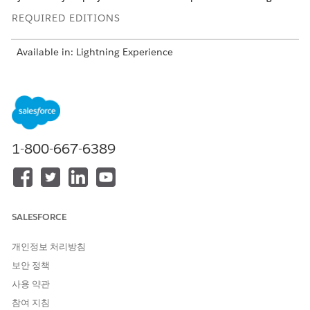
REQUIRED EDITIONS
Available in: Lightning Experience
Available in:
Enterprise
,
Unlimited
, and
Developer
Editions
for Industries clouds that have Business Rules Engine and
Decision Explainer enabled
USER PERMISSIONS NEEDED
1-800-667-6389
To create tokens:
Decision Explainer Service
Access
To use tokens in
Decision Explainer Service
explainability message
Access
SALESFORCE
templates:
To map tokens from an
Rule Engine Designer
개인정보 처리방침
explainability message
보안 정책
template to expression set
version resources:
사용 약관
참여 지침
From Setup, in the Quick Find box, enter
Expression Set