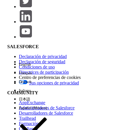
Agregar
Área de productos
Repercusión de función
SALESFORCE
Declaración de privacidad
Declaración de seguridad
English
Condiciones de uso
Directrices de participación
Français
Centro de preferencias de cookies
Deutsch
Sus opciones de privacidad
Edición
Italiano
COMMUNITY
日本語
AppExchange
Administradores de Salesforce
Español (México)
Desarrolladores de Salesforce
Trailhead
Experiencia
Formación
Confianza