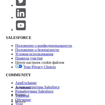
Добавить
Область продуктов
Влияние на функции
SALESFORCE
Положение о конфиденциальности
Положение о безопасности
Условия использования
Правила участия
Центр настроек cookie-файлов
Your Privacy Choices
Версия
COMMUNITY
AppExchange
Администраторы Salesforce
Английский
Разработчики Salesforce
Français
Trailhead
Возможности
Обучение
Deutsch
Trust