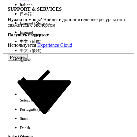
Italiano
SUPPORT & SERVICES
日本語
Нужна помощь? Найдите дополнительные ресурсы или
Очистить все
Готово
Español (México)
свяжитесь с экспертом.
Español
Получить поддержку
中文（简体）
Используется
Experience Cloud
中文（繁體）
Русский
한국어
Select Org
Русский
Português (Brasil)
Результаты отсутствуют
Suomi
Ниже приведены некоторые советы по поиску.
Dansk
Проверьте орфографию ключевых слов.
Select Org
Svenska