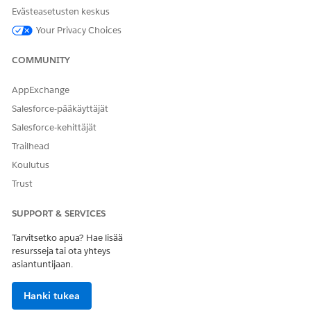
Evästeasetusten keskus
Your Privacy Choices
COMMUNITY
AppExchange
Salesforce-pääkäyttäjät
Salesforce-kehittäjät
Trailhead
Koulutus
Trust
SUPPORT & SERVICES
Tarvitsetko apua? Hae lisää
resursseja tai ota yhteys
asiantuntijaan.
Hanki tukea