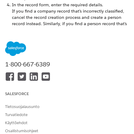
In the record form, enter the required details.
If you find a company record that’s incorrectly classified,
cancel the record creation process and create a person
record instead. Similarly, if you find a person record that’s
incorrectly classified, cancel the record creation process
and create a company record instead.
Save your changes.
A record is created and Einstein explores relationships for the
record.
1-800-667-6389
RATKAISIKO TÄMÄ ARTIKKELI ONGELMASI?
Anna palautetta, jotta voimme kehittyä!
SALESFORCE
Kyllä
Ei
Tietosuojalausunto
Turvatiedote
Käyttöehdot
Osallistumisohjeet