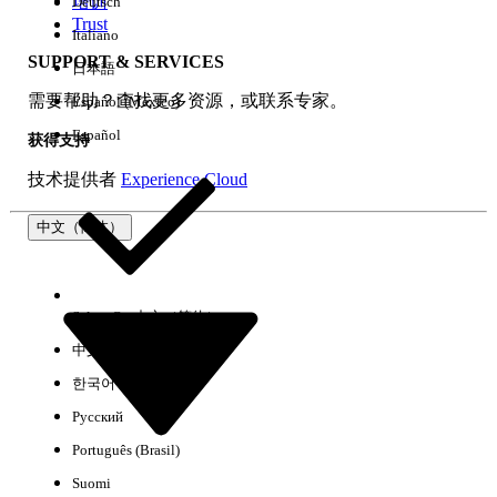
培训
Deutsch
Trust
Italiano
SUPPORT & SERVICES
日本語
全部清除
完成
需要帮助？查找更多资源，或联系专家。
Español (México)
Español
获得支持
技术提供者
Experience Cloud
中文（简体）
Select Org
中文（简体）
中文（繁体）
한국어
Русский
没有结果
Português (Brasil)
以下是一些搜索提示
Suomi