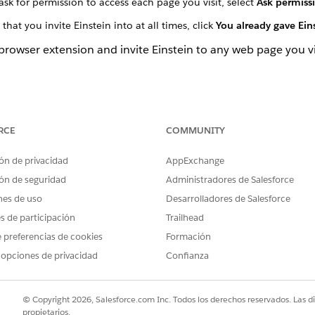
ask for permission to access each page you visit, select
Ask permiss
at you invite Einstein into at all times, click
You already gave Ein
browser extension and invite Einstein to any web page you 
U PROBLEMA?
 mejorar!
RCE
COMMUNITY
ón de privacidad
AppExchange
ón de seguridad
Administradores de Salesforce
nes de uso
Desarrolladores de Salesforce
es de participación
Trailhead
 preferencias de cookies
Formación
 opciones de privacidad
Confianza
© Copyright 2026, Salesforce.com Inc. Todos los derechos reservados. Las d
propietarios.