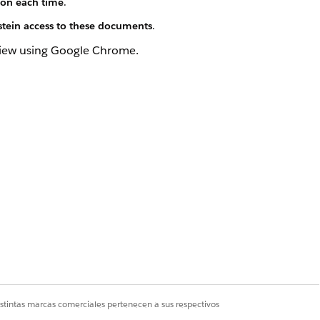
ion each time
.
stein access to these documents
.
view using Google Chrome.
Sí
No
istintas marcas comerciales pertenecen a sus respectivos