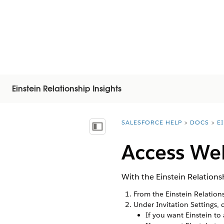
Einstein Relationship Insights
SALESFORCE HELP
DOCS
E
You are here:
Mostrar índice de materias
Access Web
With the Einstein Relationsh
From the Einstein Relation
Under Invitation Settings,
If you want Einstein to