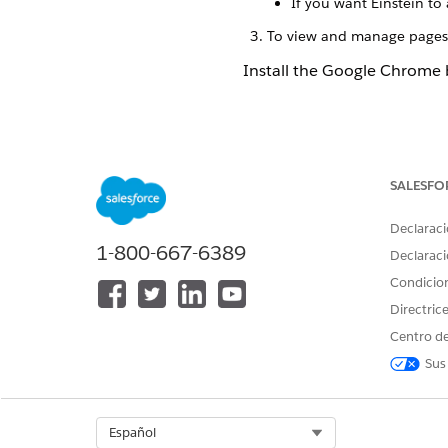
If you want Einstein to 
To view and manage pages th
Install the Google Chrome 
¿RESOLVIÓ ESTE ARTÍCULO S
¡Háganos saber cómo podemos
SALESFO
Declaraci
1-800-667-6389
Declaraci
Condicio
Directric
Centro de
Sus
Select Org
Español