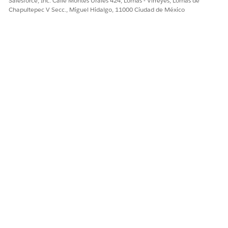
Salesforce, Inc. Calle Montes Urales 424, Lomas - Virreyes, Lomas de
Chapultepec V Secc., Miguel Hidalgo, 11000 Ciudad de México