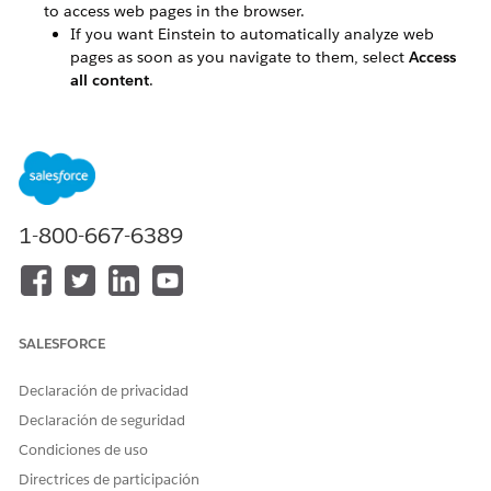
to access web pages in the browser.
If you want Einstein to automatically analyze web
pages as soon as you navigate to them, select
Access
all content
.
If you want Einstein to ask for permission to access
each page you visit, select
Ask permission each time
.
To view and manage pages that you invite Einstein into at
all times, click
You already gave Einstein access to these
documents
.
1-800-667-6389
Install the Google Chrome browser extension and invite
Einstein to any web page you view using Google Chrome.
SALESFORCE
¿RESOLVIÓ ESTE ARTÍCULO SU PROBLEMA?
¡Háganos saber cómo podemos mejorar!
Declaración de privacidad
Declaración de seguridad
Sí
No
Condiciones de uso
Directrices de participación