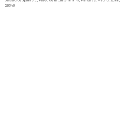
Salesforce Spain S.L., Paseo de la Castellana 79, Planta 7ª, Madrid, Spain,
28046