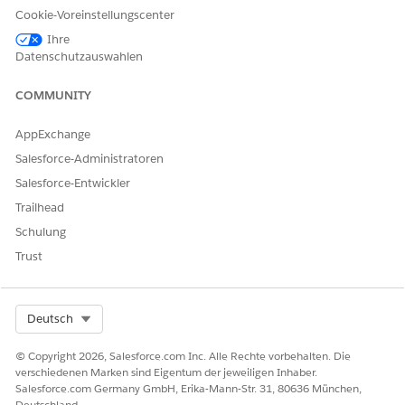
Cookie-Voreinstellungscenter
Ihre
Datenschutzauswahlen
COMMUNITY
AppExchange
Salesforce-Administratoren
Salesforce-Entwickler
Trailhead
If no updates appear for the record in the
NOTE
Schulung
Einstein Relationship Insights component, Einstein is
Trust
yet to find a relationship.
To open a record, click
View
.
Select Org
Deutsch
© Copyright 2026, Salesforce.com Inc. Alle Rechte vorbehalten. Die
verschiedenen Marken sind Eigentum der jeweiligen Inhaber.
KONNTEN SIE IHR PROBLEM MITHILFE DIESES ARTIKELS
Salesforce.com Germany GmbH, Erika-Mann-Str. 31, 80636 München,
Deutschland