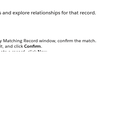
s and explore relationships for that record.
rify Matching Record window, confirm the match.
it, and click
Confirm
.
ate a record, click
New
.