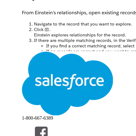
From Einstein’s relationships, open existing record
Navigate to the record that you want to explore.
Click
.
Einstein explores relationships for the record.
If there are multiple matching records, in the Ve
If you find a correct matching record, select 
If no records are correct and you want to cre
1-800-667-6389