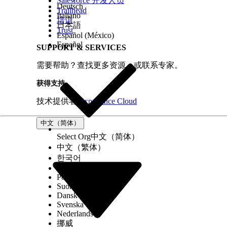
Salesforce 开发人员
Deutsch
Trailhead
Italiano
培训
日本語
Trust
Español (México)
Español
SUPPORT & SERVICES
需要帮助？查找更多资源，或联系专家。
获得支持
技术提供者
Experience Cloud
中文（简体）
Select Org
中文（简体）
中文（繁体）
한국어
Русский
Português (Brasil)
Suomi
Dansk
Svenska
Nederlands
挪威