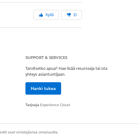
Kyllä
Ei
SUPPORT & SERVICES
Tarvitsetko apua? Hae lisää resursseja tai ota
yhteys asiantuntijaan.
Hanki tukea
Tarjoaja
Experience Cloud
rkit ovat omistajiensa omaisuutta.