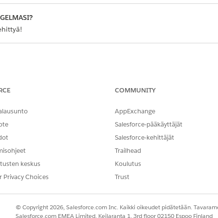
NGELMASI?
hittyä!
RCE
COMMUNITY
alausunto
AppExchange
ote
Salesforce-pääkäyttäjät
dot
Salesforce-kehittäjät
misohjeet
Trailhead
tusten keskus
Koulutus
r Privacy Choices
Trust
© Copyright 2026, Salesforce.com Inc. Kaikki oikeudet pidätetään. Tavarame
Salesforce.com EMEA Limited, Keilaranta 1, 3rd floor 02150 Espoo Finland