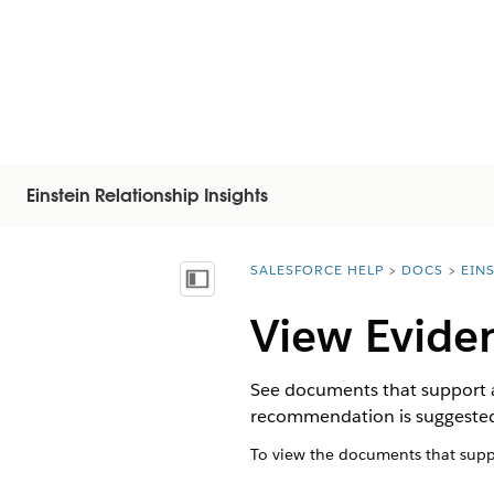
Einstein Relationship Insights
SALESFORCE HELP
DOCS
EIN
You are here:
Näytä sisällysluettelo
View Eviden
See documents that support 
recommendation is suggeste
To view the documents that suppo