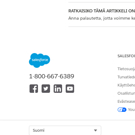
RATKAISIKO TÄMÄ ARTIKKELI O
Anna palautetta, jotta voimme ke
SALESFO
Tietosuoj
1-800-667-6389
Turvatied
Käyttöeh
Osallistu
Evästease
You
Select Org
Suomi