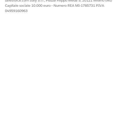
salesforce.com Italy S.r.l., Piazza Filippo Meda 5, 20121 Milano (MI)
Capitale sociale 10.000 euro - Numero REA MI-1785731 P.IVA
04959160963