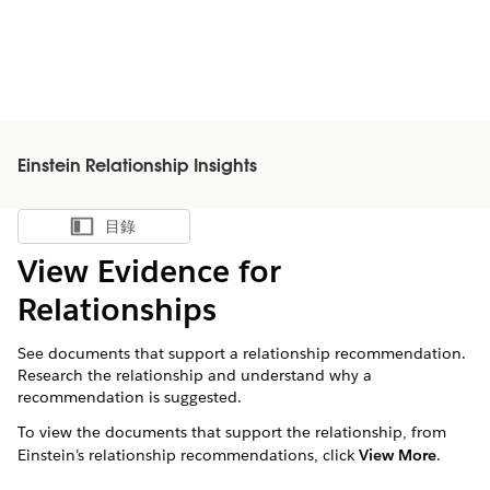
Einstein Relationship Insights
目錄
顯示目錄
View Evidence for
Relationships
See documents that support a relationship recommendation.
Research the relationship and understand why a
recommendation is suggested.
To view the documents that support the relationship, from
Einstein’s relationship recommendations, click
View More
.