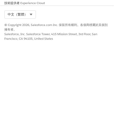
技術提供者
Experience Cloud
Select Org
中文（繁體）
© Copyright 2026, Salesforce.com Inc. 保留所有權利。各個商標屬於其個別
擁有者。
Salesforce, Inc. Salesforce Tower, 415 Mission Street, 3rd Floor, San
Francisco, CA 94105, United States