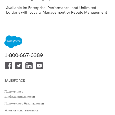
Available in: Enterprise, Performance, and Unlimited
Editions with Loyalty Management or Rebate Management
USER PERMISSIONS NEEDED
To create a flow:
Manage Flow
1-800-667-6389
Decision tables are also available as part of Business
NOTE
Rules Engine. If your org has Business Rules Engine
enabled, see
Decision Tables for Business Rules Engine
.
SALESFORCE
From Setup, in the Quick Find box, enter
, and then
Flows
Положение о
select
Flows
.
конфиденциальности
Click
New Flow
.
Положение о безопасности
In the New Flow window, select a flow type.
Условия использования
Select a layout.