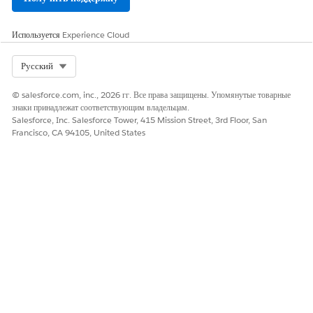
Используется
Experience Cloud
ЭТА СТАТЬЯ РЕШИЛА ВАШУ ПРОБЛЕМУ?
Оставьте свой отзыв, чтобы мы могли стать лучше!
Select Org
Русский
Да
Нет
© salesforce.com, inc., 2026 гг. Все права защищены. Упомянутые товарные
знаки принадлежат соответствующим владельцам.
Salesforce, Inc. Salesforce Tower, 415 Mission Street, 3rd Floor, San
Francisco, CA 94105, United States