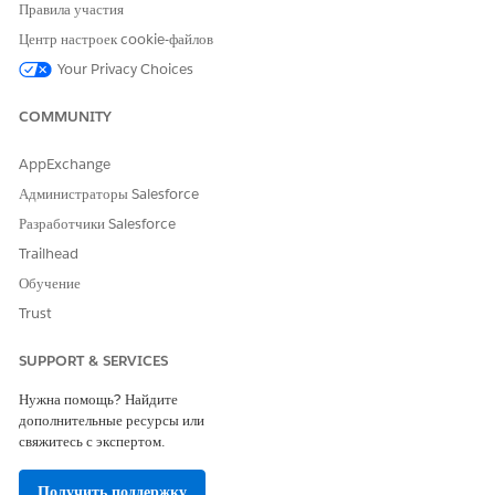
Drag the Action element onto the canvas.
Правила участия
Select
Refresh Decision Table
.
Центр настроек cookie-файлов
Define the action.
Your Privacy Choices
In the DecisionTableApiName field, enter the API name of
the decision table that you want to refresh.
COMMUNITY
AppExchange
Администраторы Salesforce
Разработчики Salesforce
Trailhead
Обучение
Trust
SUPPORT & SERVICES
Нужна помощь? Найдите
дополнительные ресурсы или
Click
Done
.
свяжитесь с экспертом.
Save and activate the flow.
Получить поддержку