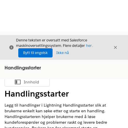
Denne teksten er oversatt med Salesforce
maskinoversettingssystem. Flere detaljer
her
.
Avslutt
Avslut
Avslutt
Bytt til engelsk
Ikke nå
Handlingsstarter
Innhold
Vis innholdsfortegnelse
Handlingsstarter
Legg til handlinger i Lightning Handlingsstarter slik at
brukerne enkelt kan søke etter og starte en handling.
Handlingsstarteren hjelper brukerne med å løse
kundeforespørsler og problemer raskt og levere bedre