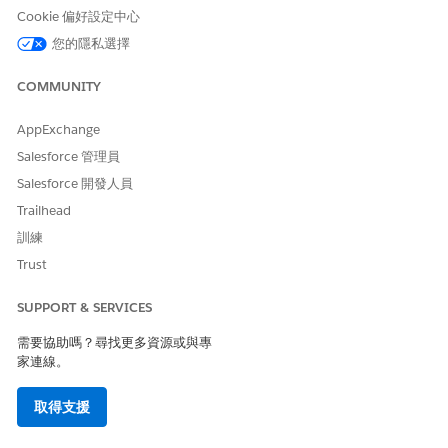
Cookie 偏好設定中心
以下是關於動作的注意事項。
您的隱私選擇
自動啟動流程不需要使用者輸入。
動作啟動器支援使用 Salesforce Omnistudio 和檔案型或立即
COMMUNITY
可用的 OmniScript 建立的記錄型 OmniScript。
AppExchange
若要將動作與記錄頁面建立關聯，請建立「動作啟動器」部署。
Salesforce 管理員
Salesforce 開發人員
Trailhead
訓練
此工具使用生成式 AI,這會產生不準確或有害的回應。使用
警告
Trust
前,請先檢閱輸出是否準確且安全。您負責將 Einstein 成果套用
至您組織的方式。
SUPPORT & SERVICES
需要協助嗎？尋找更多資源或與專
動作啟動器附加元件與權限
家連線。
使用者透過支援的版本、附加元件和權限,存取其 Salesforce 組
織中的「動作啟動器」。
取得支援
建立動作啟動器部署
建立包含「動作啟動器」元件之元件設定的部署。設定會決定動