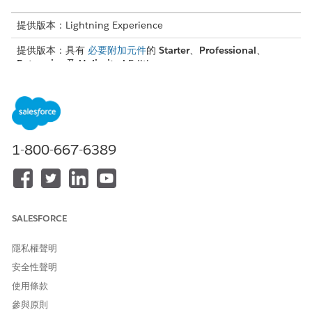
提供版本：Lightning Experience
提供版本：具有
必要附加元件
的
Starter
、
Professional
、
Enterprise
及
Unlimited
Edition
伴侶組織使用者可以使用 Data Cloud 動作啟動器動作。若要從您
的伴侶組織啟用與存取 Data Cloud 功能,請參閱從伴侶組織存取
Data Cloud One
。
1-800-667-6389
您可以透過動作啟動器啟動下列動作類型:
SALESFORCE
已啟用畫面流程、Field Service Mobile 流程和自動啟動流程
隱私權聲明
Aura 元件
按鈕與連結式動作或網路連結
安全性聲明
流程協調流程
使用條款
OmniScript
參與原則
快速動作