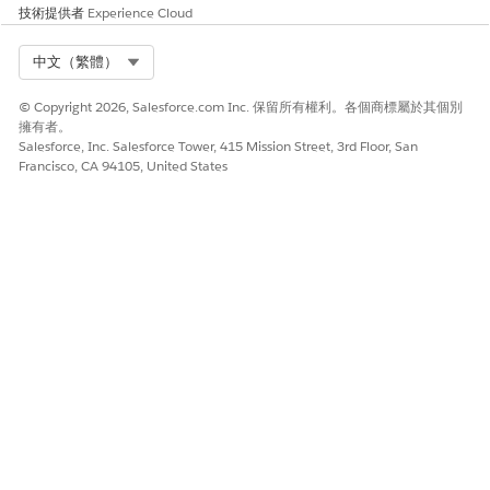
技術提供者
Experience Cloud
作,例如流程、流程協調流程、Omniscript 和快速動作,使用者
可從動作啟動器搜尋結果起始這些動作。「動作啟動器」元件包
Select Org
中文（繁體）
含 RecordAction 連接物件,其會將動作與父系記錄相關聯。
建立動作啟動器提示範本
© Copyright 2026, Salesforce.com Inc. 保留所有權利。各個商標屬於其個別
設定 Einstein 提示範本,以指示生成式 AI 引擎如何從文字 (例如
擁有者。
個案主旨和描述) 衍生動作目的。
Salesforce, Inc. Salesforce Tower, 415 Mission Street, 3rd Floor, San
Francisco, CA 94105, United States
將動作啟動器元件新增至頁面
透過將元件新增至所需的 Lightning 記錄頁面,並選取部署或服
務目錄,讓您的使用者可以使用「動作啟動器」元件。然後,使用
者可以搜尋並啟動部署中包含的動作或服務目錄中包含的服務流
程。
使用標準動作啟動器部署
為您的連絡中心工作人員節省設定動作啟動器的時間和精力。部
署隨附內容物件、動作和常用動作,您可以輕鬆修改以符合業務
需求。
使用動作啟動器整合服務流程
透過「動作啟動器」協助您的連絡中心工作人員 (CCA) 立即搜
尋和啟動服務流程。服務流程使用 OmniScript 與流程,為 CCA
提供順暢且輕鬆的客戶服務體驗。