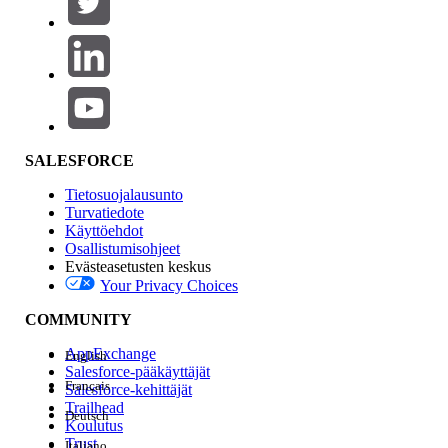
Tuotealue
Ominaisuuden vaikutus
SALESFORCE
Tietosuojalausunto
Turvatiedote
Käyttöehdot
Osallistumisohjeet
Evästeasetusten keskus
Your Privacy Choices
Edition
COMMUNITY
AppExchange
English
Salesforce-pääkäyttäjät
Français
Salesforce-kehittäjät
Trailhead
Deutsch
Kokemus
Koulutus
Trust
Italiano