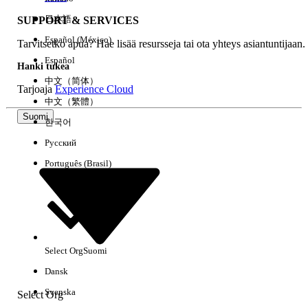
日本語
SUPPORT & SERVICES
Español (México)
Tarvitsetko apua? Hae lisää resursseja tai ota yhteys asiantuntijaan.
Tyhjennä kaikki
Valmis
Español
Hanki tukea
中文（简体）
Tarjoaja
Experience Cloud
中文（繁體）
Suomi
한국어
Русский
Português (Brasil)
Select Org
Suomi
Ei tuloksia
Dansk
Tässä on joitain hakuvinkkejä
Svenska
Select Org
Tarkista avainsanojesi oikeinkirjoitus.