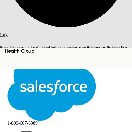
Søg
Luk
Denne tekst er oversat ved hjælp af Salesforce-maskinoversættelsessystem. Du finder flere
Health Cloud
Skift til engelsk
Ikke nu
detaljer
her
.
Luk
Luk
1-800-667-6389