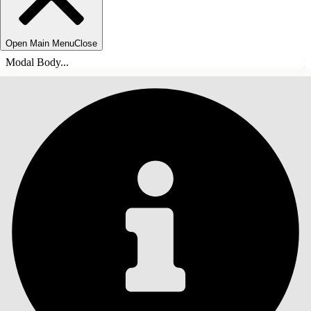
Open Main Menu
Close
Modal Body...
INDHOLD
Søg
Vis indholdsfortegnelse
Indhold