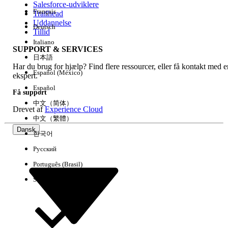
Salesforce-udviklere
Français
Trailhead
Experience
Uddannelse
Deutsch
Tillid
Italiano
SUPPORT & SERVICES
日本語
Har du brug for hjælp? Find flere ressourcer, eller få kontakt med e
Ryd alle
Udført
Español (México)
ekspert.
Español
Få support
中文（简体）
Drevet af
Experience Cloud
中文（繁體）
Dansk
한국어
Русский
Português (Brasil)
Suomi
Ingen resultater