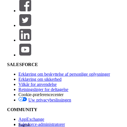
Filtre (0)
VÆLG FILTRE
Tilføj
Produktområde
Funktionspåvirkning
SALESFORCE
Erklæring om beskyttelse af personlige oplysninger
Erklæring om sikkerhed
Vilkår for anvendelse
Retningslinjer for deltagelse
Cookie-præferencecenter
Uw privacybeslissingen
Version
COMMUNITY
AppExchange
Salesforce-administratorer
English