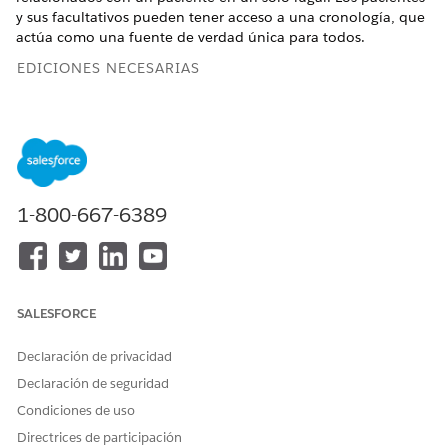
y sus facultativos pueden tener acceso a una cronología, que
actúa como una fuente de verdad única para todos.
EDICIONES NECESARIAS
Disponible en: Lightning Experience
Disponible en:
Enterprise Edition
y
Unlimited Edition
con
Health Cloud
Para ver una cronología, inicie sesión en su cuenta de
1-800-667-6389
Salesforce desde su portátil o escritorio.
SALESFORCE
Cronología no está disponible en la aplicación móvil
NOTA
Declaración de privacidad
Salesforce.
Declaración de seguridad
Condiciones de uso
Esta es una cronología de muestra creada en el objeto Cuenta
Directrices de participación
y visualizada en la página de registro de Charles Green.