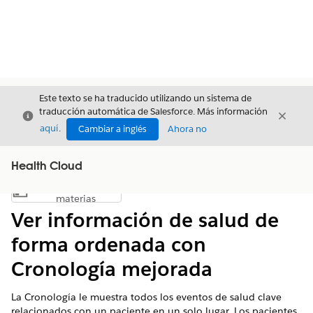
Este texto se ha traducido utilizando un sistema de
traducción automática de Salesforce. Más información
Cerrar
Cerrar
Cerrar
aquí
.
Cambiar a inglés
Ahora no
Health Cloud
Índice de
Mostrar índice de materias
materias
Ver información de salud de
forma ordenada con
Cronología mejorada
La Cronología le muestra todos los eventos de salud clave
relacionados con un paciente en un solo lugar. Los pacientes