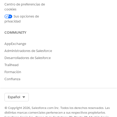
Centro de preferencias de
cookies
Sus opciones de
privacidad
COMMUNITY
AppExchange
Administradores de Salesforce
Desarrolladores de Salesforce
Trailhead
Formación
Los eventos en la cronología se extraen de los objetos
relacionados, Tarea, Caso, Barrera de cuidados y Evento (1).
Confianza
Cada evento de cronología tiene un título (2), un subtítulo
(3) y una fecha (4). Para ver un evento, haga clic en su título.
La edad del paciente aparece junto a la fecha del evento si
Select Org
Español
configura la cronología para mostrar la edad basándose en la
fecha de nacimiento (5). La cronología muestra actualmente
© Copyright 2026, Salesforce.com Inc. Todos los derechos reservados. Las
eventos entre estas fechas (6).
distintas marcas comerciales pertenecen a sus respectivos propietarios.