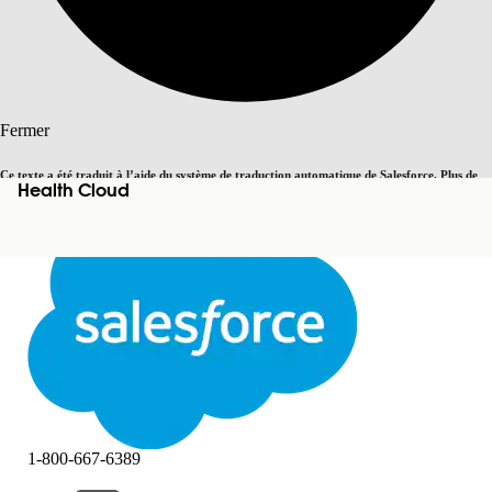
Rechercher
Fermer
Ce texte a été traduit à l’aide du système de traduction automatique de Salesforce. Plus de
Health Cloud
Basculer vers la page en anglais
détails, consultez <
cette page
.
Pas maintenant
Fermer
Fermer
1-800-667-6389