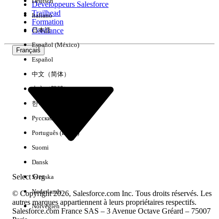
Deutsch
Développeurs Salesforce
Trailhead
Italiano
Expérience
Formation
Confiance
日本語
Español (México)
Français
Español
Effacer tout
Terminé
中文（简体）
中文（繁體）
한국어
Русский
Português (Brasil)
Suomi
Dansk
Select Org
Svenska
Nederlands
© Copyright 2026, Salesforce.com Inc. Tous droits réservés. Les
autres marques appartiennent à leurs propriétaires respectifs.
Norvégien
Salesforce.com France SAS – 3 Avenue Octave Gréard – 75007
Aucun résultat