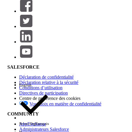
Filtres (0)
SÉLECTIONNER DES FILTRES
Ajouter
Gamme de produits
Impact des fonctionnalités
SALESFORCE
Déclaration de confidentialité
Déclaration relative à la sécurité
English
Conditions d’utilisation
Directives de participation
Centre de préférence des cookies
Vos choix en matière de confidentialité
Edition
COMMUNITY
AppExchange
Select Org
Français
Administrateurs Salesforce