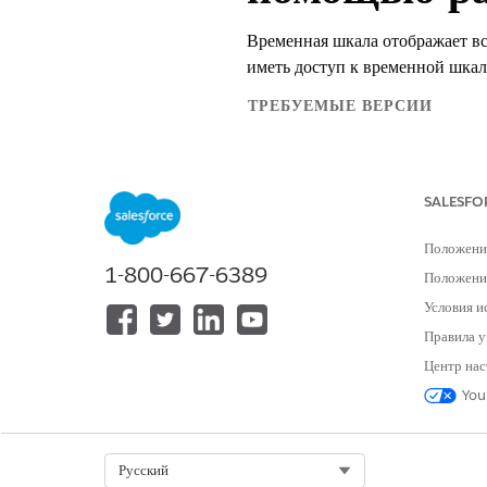
Временная шкала отображает вс
иметь доступ к временной шкал
ТРЕБУЕМЫЕ ВЕРСИИ
Доступно в версиях: Lightnin
Доступно в версиях:
Enterpri
SALESFO
Для просмотра временной шкалы
Положени
1-800-667-6389
Положение
Условия и
Временна
ПРИМЕЧАНИЕ
Правила у
Центр нас
Ниже указан пример временной 
You
Select Org
Русский