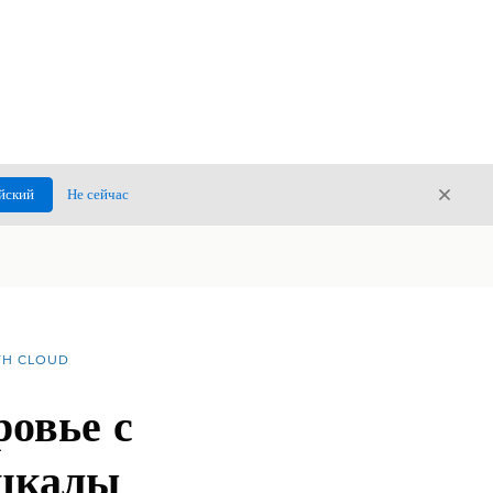
Закры
йский
Не сейчас
Закрыт
TH CLOUD
ровье с
шкалы