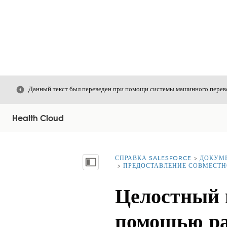
Закрыть
Данный текст был переведен при помощи системы машинного перево
Health Cloud
СПРАВКА SALESFORCE
ДОКУМ
Вы находитесь здесь:
Показать содержание
ПРЕДОСТАВЛЕНИЕ СОВМЕСТН
Целостный п
помощью р