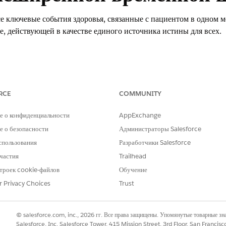
е ключевые события здоровья, связанные с пациентом в одном м
е, действующей в качестве единого источника истины для всех.
g Experience
se
Edition и
Unlimited
Edition с Health Cloud
RCE
COMMUNITY
 войдите в учетную запись Salesforce с ноутбука или ПК.
е о конфиденциальности
AppExchange
 о безопасности
Администраторы Salesforce
спользования
Разработчики Salesforce
я шкала недоступна в мобильном приложении Salesforce.
частия
Trailhead
троек cookie-файлов
Обучение
шкалы, созданной в объекте «Организация» и просмотренной на
r Privacy Choices
Trust
© salesforce.com, inc., 2026 гг. Все права защищены. Упомянутые товарные з
Salesforce, Inc. Salesforce Tower, 415 Mission Street, 3rd Floor, San Francis