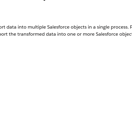
t data into multiple Salesforce objects in a single process
ort the transformed data into one or more Salesforce object
User Permissions Needed
Advanced CSV Data Import
ure to import CSV data into Salesforce, you must create a D
variables. See
Configure Data Processing Engine Definition.
le Import
app.
nge the profile settings to
make the CSV file import option vis