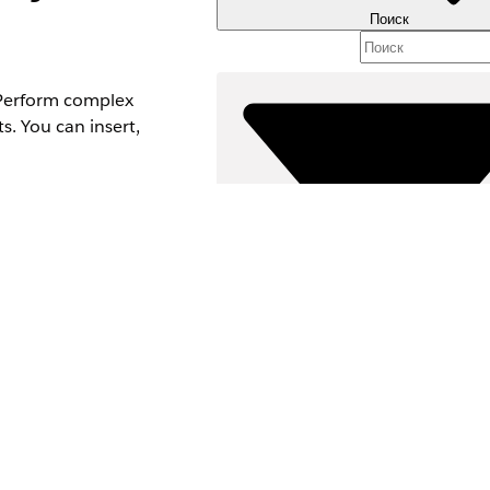
Поиск
. Perform complex
s. You can insert,
ata Processing
Фильтры (0)
ВЫБРАТЬ ФИЛЬТРЫ
ible in existing
Д
Область продуктов