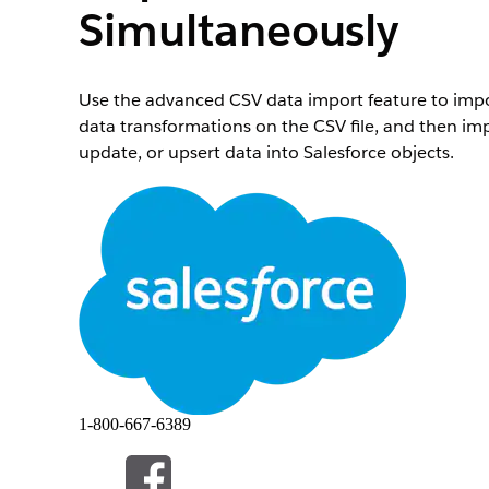
Simultaneously
Use the advanced CSV data import feature to impor
data transformations on the CSV file, and then imp
update, or upsert data into Salesforce objects.
Required Editions
Available in: Lightning Experience
Available in:
View edition availability
.
To import CSV data by using DPE:
Before you use the advanced CSV data import feat
Engine (DPE) definition, add DPE nodes and input 
1-800-667-6389
From the App Launcher, find and select the
CSV Fi
If you don’t see the CSV File Import app, cha