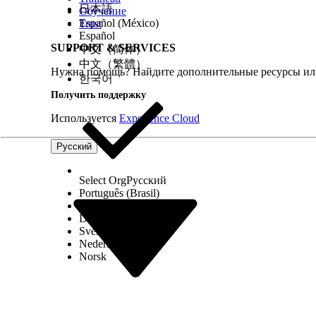
日本語
Обучение
Español (México)
Trust
Español
SUPPORT & SERVICES
中文（简体）
中文（繁體）
Нужна помощь? Найдите дополнительные ресурсы или
한국어
Получить поддержку
Используется
Experience Cloud
Русский
Select Org
Русский
Português (Brasil)
Suomi
Dansk
Svenska
Nederlands
Norsk