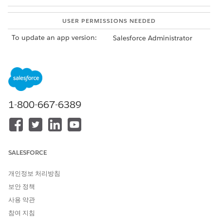
USER PERMISSIONS NEEDED
To update an app version:
Salesforce Administrator
profile
AND
MuleSoft Administrator
profile
1-800-667-6389
In Setup, find and select
MuleSoft Direct
.
On the MuleSoft Setup page, in the MuleSoft Instance
area, click the down arrow, and then select
View Terms
and Conditions
.
Read and accept the terms and conditions and click
Save
.
SALESFORCE
개인정보 처리방침
보안 정책
이 기사를 통해 문제를 해결했습니까?
사용 약관
개선을 위한 의견을 보내주세요.
참여 지침