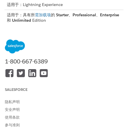
适用于：Lightning Experience
适用于：具有所
需加载项
的
Starter
、
Professional
、
Enterprise
和
Unlimited
Edition
所需用户权限
要使用标准操作启动程序部
行业 Service Excellence 权限
署：
集
1-800-667-6389
从“设置”中，在快速查找框中输入
程序，然后选择
操作
操作启动
启动程序
。
“标准部署”部分显示了可以使用的标准部署。
选择要在操作启动程序中使用的部署。
您可以通过单击部署的名称来查看部署的详细信息。详细信息包
SALESFORCE
括部署中操作的 API 名称、类型、上下文和频繁使用的操作指
示符。
隐私声明
单击
使用部署
。
部署会添加到操作启动程序部署部分。要修改部署，请参阅
编辑
安全声明
操作启动程序部署
。要删除部署，请参阅
删除操作启动程序部
使用条款
署
。当您删除标准部署时，该部署将从“操作启动程序部署”部分
参与准则
中删除，并添加到“标准部署”部分。对部署的修改将丢失。