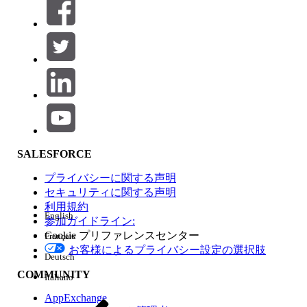
絞り込み条件 (0)
絞り込み条件を選択
追加
製品エリア
SALESFORCE
機能の影響
プライバシーに関する声明
セキュリティに関する声明
利用規約
English
参加ガイドライン:
Cookie プリファレンスセンター
Français
エディション
お客様によるプライバシー設定の選択肢
Deutsch
COMMUNITY
Italiano
AppExchange