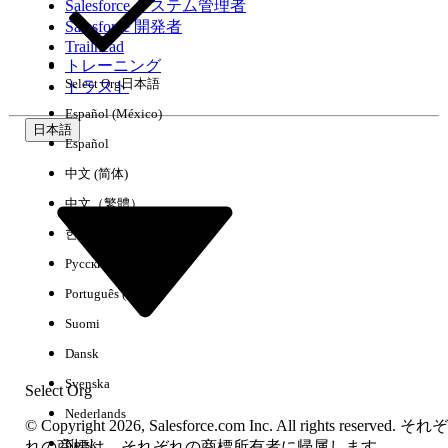
Salesforce システム管理者
Salesforce 開発者
環境
Trailhead
トレーニング
Select Org
日本語
トラスト
Español (México)
日本語
Español
すべてクリア
完了
中文 (简体)
中文（繁體）
한국어
Русский
Português (Brasil)
Suomi
Dansk
Svenska
Select Org
Nederlands
© Copyright 2026, Salesforce.com Inc. All rights reserved. それぞ
Norsk
結果がありません
れの商標は、それぞれの商標所有者に帰属します。