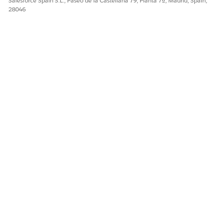
Salesforce Spain S.L., Paseo de la Castellana 79, Planta 7ª, Madrid, Spain,
28046