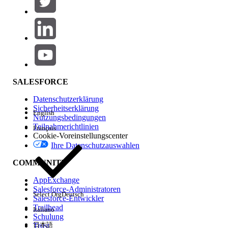
Produktbereich
Hinzufügen
Auswirkungen auf Funktionen
SALESFORCE
Datenschutzerklärung
Sicherheitserklärung
English
Nutzungsbedingungen
Teilnahmerichtlinien
Français
Cookie-Voreinstellungscenter
Ihre Datenschutzauswahlen
Edition
COMMUNITY
AppExchange
Salesforce-Administratoren
Select Org
Deutsch
Salesforce-Entwickler
Trailhead
Italiano
Erfahrung
Schulung
日本語
Trust